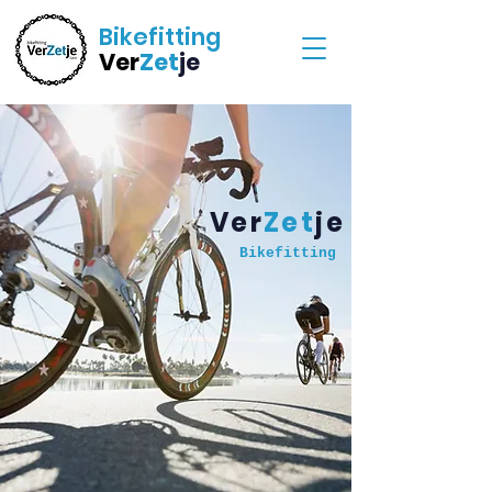
Bikefitting
Ver
Zet
je
BOOK ONLINE
Ver
Zet
je
Bikefitting